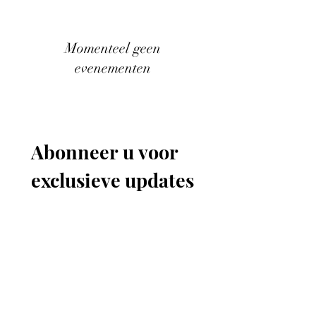
Momenteel geen
evenementen
Abonneer u voor 
exclusieve updates
E-mailadres
*
Word lid van onze
mailinglijst
Ik wil me abonneren op je 
mailinglijst.