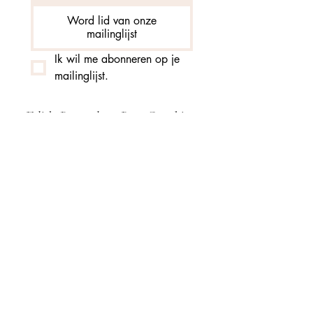
Word lid van onze
mailinglijst
Ik wil me abonneren op je 
mailinglijst.
Edith-Bernadette Poot Coaching
info@edithbernadette.com
Tel.:
+31 (0) 6 18538336
KVK:
80845517
BTWnr:003496896B47
Arnhem
©2021 door Edith-Bernadette.