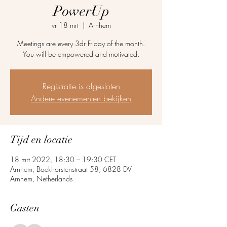
PowerUp
vr 18 mrt
  |  
Arnhem
Meetings are every 3dr Friday of the month.
You will be empowered and motivated.
Registratie is afgesloten
Andere evenementen bekijken
Tijd en locatie
18 mrt 2022, 18:30 – 19:30 CET
Arnhem, Boekhorstenstraat 58, 6828 DV
Arnhem, Netherlands
Gasten