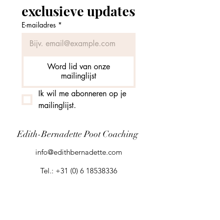
exclusieve updates
E-mailadres
*
Word lid van onze
mailinglijst
Ik wil me abonneren op je 
mailinglijst.
Edith-Bernadette Poot Coaching
info@edithbernadette.com
Tel.:
+31 (0) 6 18538336
KVK:
80845517
BTWnr:003496896B47
Arnhem