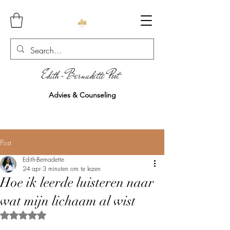
Edith-Bernadette Poot
Advies & Counseling
Post
Edith-Bernadette
24 apr
3 minuten om te lezen
Hoe ik leerde luisteren naar
wat mijn lichaam al wist
Beoordeeld met NaN uit 5 sterren.